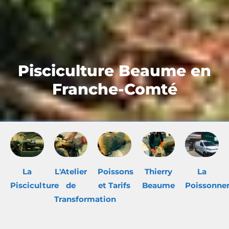
Pisciculture Beaume en
Franche-Comté
La
L'Atelier
Poissons
Thierry
La
Pisciculture
de
et Tarifs
Beaume
Poissonner
Transformation