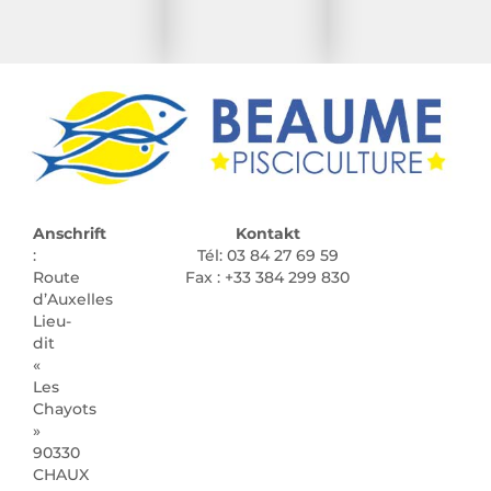
Anschrift
Kontakt
:
Tél: 03 84 27 69 59
Route
Fax : +33 384 299 830
d’Auxelles
Lieu-
dit
«
Les
Chayots
»
90330
CHAUX